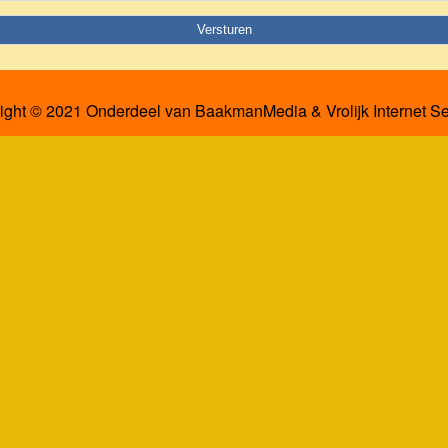
ight © 2021 Onderdeel van
BaakmanMedia
&
Vrolijk Internet S