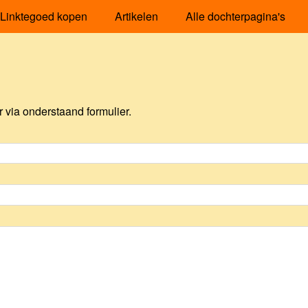
Linktegoed kopen
Artikelen
Alle dochterpagina's
via onderstaand formulier.